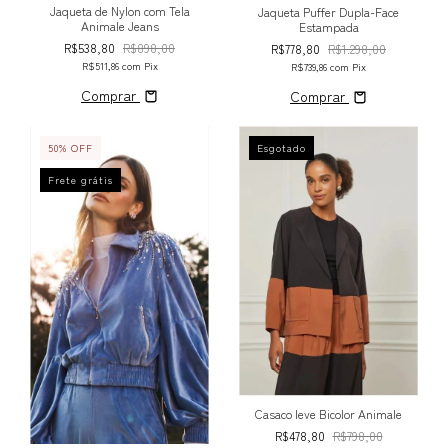
Jaqueta de Nylon com Tela
Jaqueta Puffer Dupla-Face
Animale Jeans
Estampada
R$538,80
R$898,00
R$778,80
R$1.298,00
R$511,86
com
Pix
R$739,86
com
Pix
Comprar
Comprar
50
%
OFF
Esgotado
Frete grátis
Casaco leve Bicolor Animale
R$478,80
R$798,00