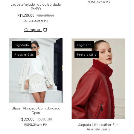
R$454,86
com
Pix
Jaqueta Veludo liquido Bordada
PatBO
R$1.299,00
R$2.598,00
R$1.234,05
com
Pix
Comprar
Esgotado
Esgotado
Frete grátis
Frete grátis
Blazer Alongado Com Bordado
Open
R$599,00
R$989,00
Jaqueta Like Leather Fur
R$569,05
com
Pix
Animale Jeans