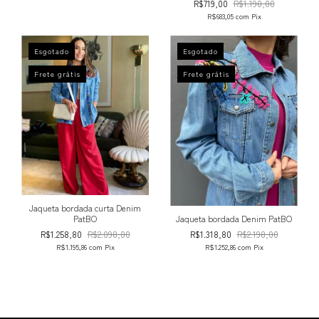
R$719,00
R$1.198,00
R$683,05
com
Pix
Esgotado
Esgotado
Frete grátis
Frete grátis
Jaqueta bordada curta Denim
Jaqueta bordada Denim PatBO
PatBO
R$1.318,80
R$2.198,00
R$1.258,80
R$2.098,00
R$1.252,86
com
Pix
R$1.195,86
com
Pix