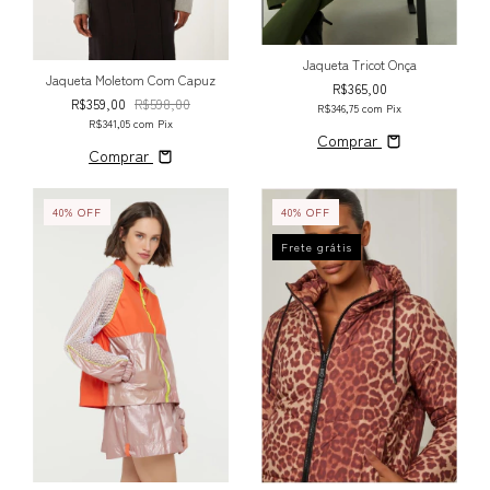
Jaqueta Tricot Onça
Jaqueta Moletom Com Capuz
R$365,00
R$359,00
R$598,00
R$346,75
com
Pix
R$341,05
com
Pix
Comprar
Comprar
40
%
OFF
40
%
OFF
Frete grátis