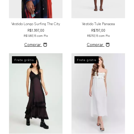
Vestido Longo Surfing The City
Vestido Tule Panacea
R$1.997,00
R$797,00
R$1.897,15
com
Pix
R$757,15
com
Pix
Comprar
Comprar
Frete grátis
Frete grátis