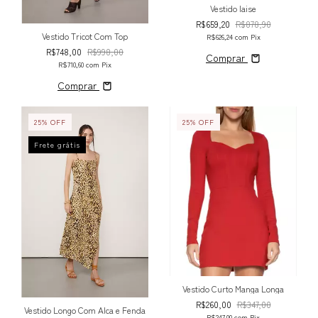
Vestido laise
R$659,20
R$878,90
Vestido Tricot Com Top
R$626,24
com
Pix
R$748,00
R$998,00
Comprar
R$710,60
com
Pix
Comprar
25
%
OFF
25
%
OFF
Frete grátis
Vestido Curto Manga Longa
R$260,00
R$347,00
Vestido Longo Com Alca e Fenda
R$247,00
com
Pix