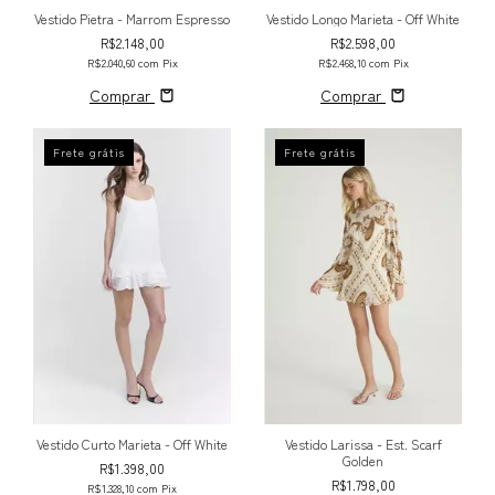
Vestido Pietra - Marrom Espresso
Vestido Longo Marieta - Off White
R$2.148,00
R$2.598,00
R$2.040,60
com
Pix
R$2.468,10
com
Pix
Comprar
Comprar
Frete grátis
Frete grátis
Vestido Curto Marieta - Off White
Vestido Larissa - Est. Scarf
Golden
R$1.398,00
R$1.798,00
R$1.328,10
com
Pix