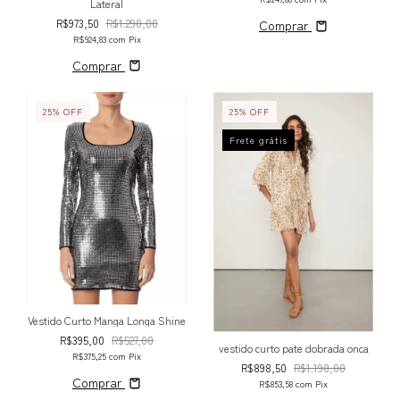
Lateral
R$973,50
R$1.298,00
Comprar
R$924,83
com
Pix
Comprar
25
%
OFF
25
%
OFF
Frete grátis
Vestido Curto Manga Longa Shine
R$395,00
R$527,00
vestido curto pate dobrada onca
R$375,25
com
Pix
R$898,50
R$1.198,00
Comprar
R$853,58
com
Pix