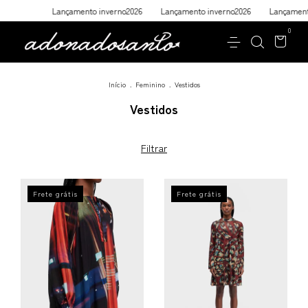
nçamento inverno2026
Lançamento inverno2026
Lançamento inverno2026
0
Início
.
Feminino
.
Vestidos
Vestidos
Filtrar
Frete grátis
Frete grátis