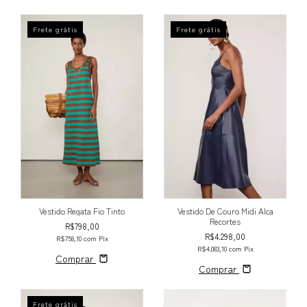
Frete grátis
Frete grátis
Vestido Regata Fio Tinto
Vestido De Couro Midi Alca
Recortes
R$798,00
R$4.298,00
R$758,10
com
Pix
R$4.083,10
com
Pix
Comprar
Comprar
Frete grátis