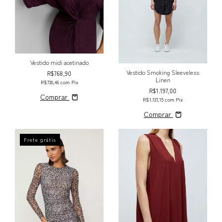
Vestido midi acetinado
Vestido Smoking Sleeveless
R$768,90
Linen
R$730,46
com
Pix
R$1.197,00
Comprar
R$1.137,15
com
Pix
Comprar
Frete grátis