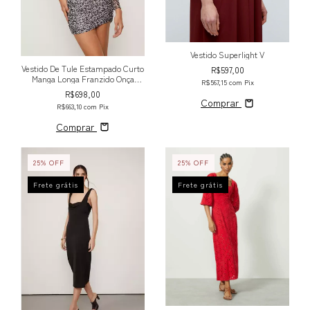
Vestido Superlight V
Vestido De Tule Estampado Curto
R$597,00
Manga Longa Franzido Onça
R$567,15
com
Pix
Cronos
R$698,00
Comprar
R$663,10
com
Pix
Comprar
25
%
OFF
25
%
OFF
Frete grátis
Frete grátis