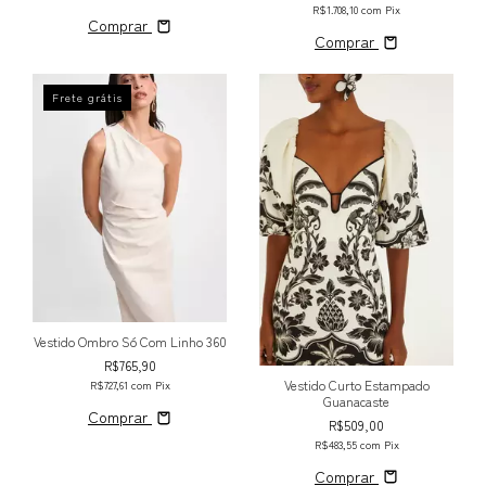
R$1.708,10
com
Pix
Comprar
Comprar
Frete grátis
Vestido Ombro Só Com Linho 360
R$765,90
Vestido Curto Estampado
R$727,61
com
Pix
Guanacaste
Comprar
R$509,00
R$483,55
com
Pix
Comprar