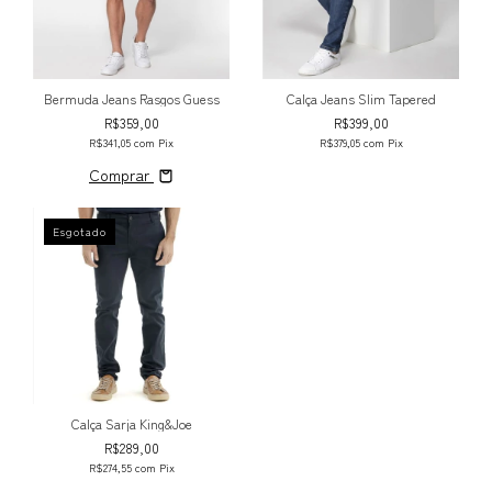
Bermuda Jeans Rasgos Guess
Calça Jeans Slim Tapered
R$359,00
R$399,00
R$341,05
com
Pix
R$379,05
com
Pix
Comprar
Esgotado
Calça Sarja King&Joe
R$289,00
R$274,55
com
Pix