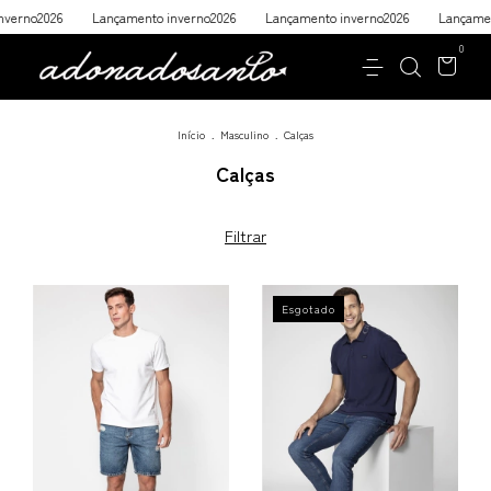
verno2026
Lançamento inverno2026
Lançamento inverno2026
Lançament
0
Início
.
Masculino
.
Calças
Calças
Filtrar
Esgotado