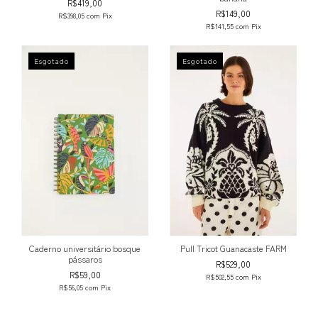
R$419,00
R$149,00
R$398,05
com
Pix
R$141,55
com
Pix
Esgotado
Esgotado
Caderno universitário bosque
Pull Tricot Guanacaste FARM
pássaros
R$529,00
R$59,00
R$502,55
com
Pix
R$56,05
com
Pix