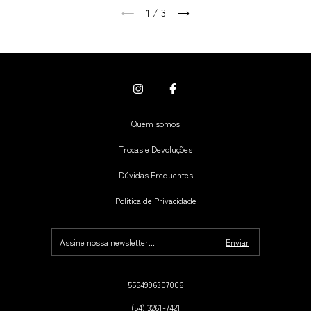
1
/
3
Quem somos
Trocas e Devoluções
Dúvidas Frequentes
Politica de Privacidade
5554996307006
(54) 3261-7421