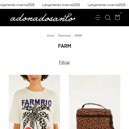
o inverno2026
Lançamento inverno2026
Lançamento inverno2026
Lança
0
Início
.
Feminino
.
FARM
FARM
Filtrar