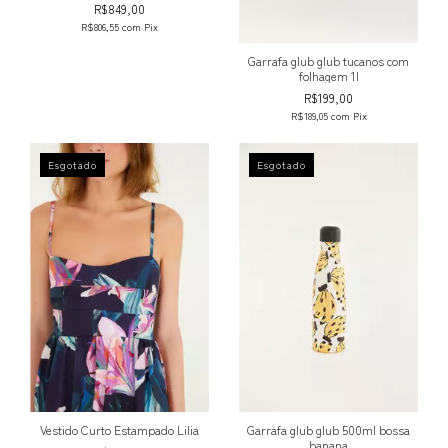
R$849,00
R$806,55
com
Pix
Garrafa glub glub tucanos com
folhagem 1l
R$199,00
R$189,05
com
Pix
Esgotado
Esgotado
Vestido Curto Estampado Lilia
Garrafa glub glub 500ml bossa
banana