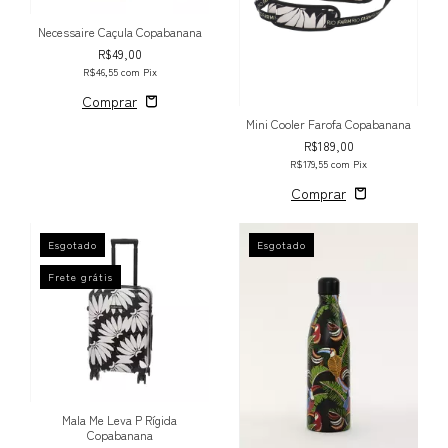
Necessaire Caçula Copabanana
R$49,00
R$46,55
com
Pix
Mini Cooler Farofa Copabanana
R$189,00
R$179,55
com
Pix
Esgotado
Esgotado
Frete grátis
Mala Me Leva P Rígida
Copabanana