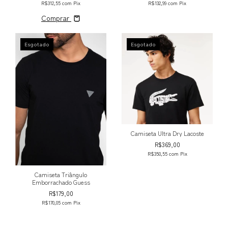
R$312,55
com
Pix
R$132,99
com
Pix
Comprar
Esgotado
Esgotado
Camiseta Ultra Dry Lacoste
R$369,00
R$350,55
com
Pix
Camiseta Triângulo
Emborrachado Guess
R$179,00
R$170,05
com
Pix