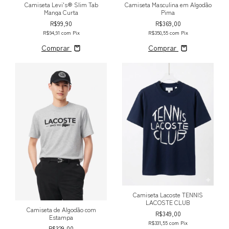
Camiseta Levi's® Slim Tab
Camiseta Masculina em Algodão
Manga Curta
Pima
R$99,90
R$369,00
R$94,91
com
Pix
R$350,55
com
Pix
Comprar
Comprar
Camiseta Lacoste TENNIS
LACOSTE CLUB
Camiseta de Algodão com
R$349,00
Estampa
R$331,55
com
Pix
R$329,00