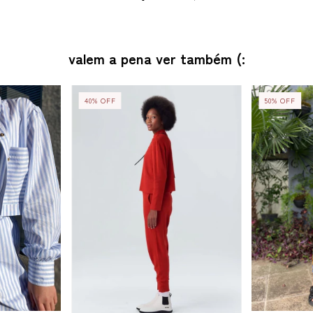
valem a pena ver também (:
40
%
OFF
50
%
OFF