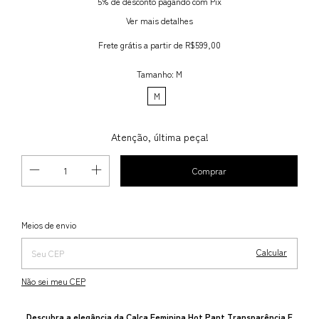
5% de desconto
pagando com Pix
Ver mais detalhes
Frete grátis
a partir de
R$599,00
Tamanho:
M
M
Atenção, última peça!
Alterar CEP
Entregas para o CEP:
Meios de envio
Calcular
Não sei meu CEP
Descubra a elegância da Calça Feminina Hot Pant Transparência E