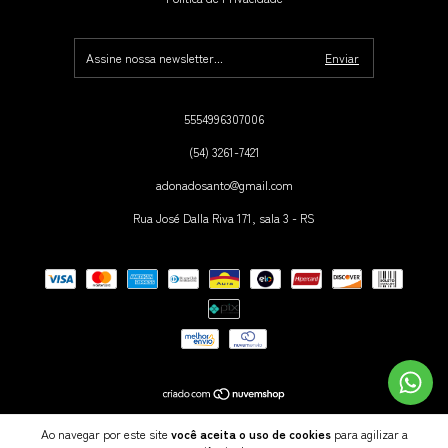
5554996307006
(54) 3261-7421
adonadosanto@gmail.com
Rua José Dalla Riva 171, sala 3 - RS
Copyright a.DONA.do.SANTo store® - 06330573000160 - 2026. Todos os direitos reservados.
Ao navegar por este site
você aceita o uso de cookies
para agilizar a