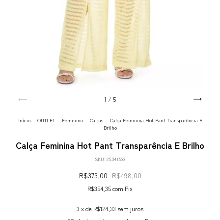
1
/
5
Início
.
OUTLET
.
Feminino
.
Calças
.
Calça Feminina Hot Pant Transparência E
Brilho
Calça Feminina Hot Pant Transparência E Brilho
SKU:
25.34.0933
R$373,00
R$498,00
R$354,35
com
Pix
3
x de
R$124,33
sem juros