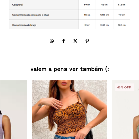
valem a pena ver também (:
40
%
OFF