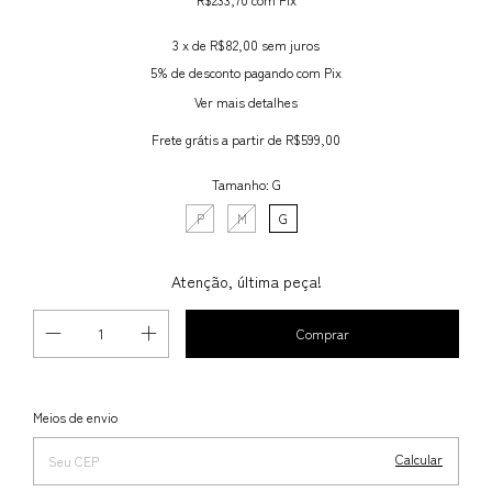
3
x de
R$82,00
sem juros
5% de desconto
pagando com Pix
Ver mais detalhes
Frete grátis
a partir de
R$599,00
Tamanho:
G
P
M
G
Atenção, última peça!
Alterar CEP
Entregas para o CEP:
Meios de envio
Calcular