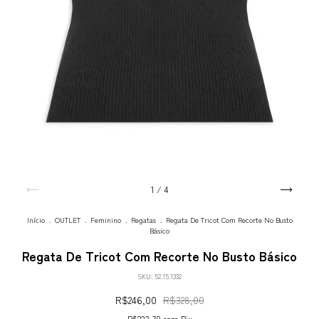
1
/
4
Início
.
OUTLET
.
Feminino
.
Regatas
.
Regata De Tricot Com Recorte No Busto
Básico
Regata De Tricot Com Recorte No Busto Básico
SKU:
52.15.1332
R$246,00
R$328,00
R$233,70
com
Pix